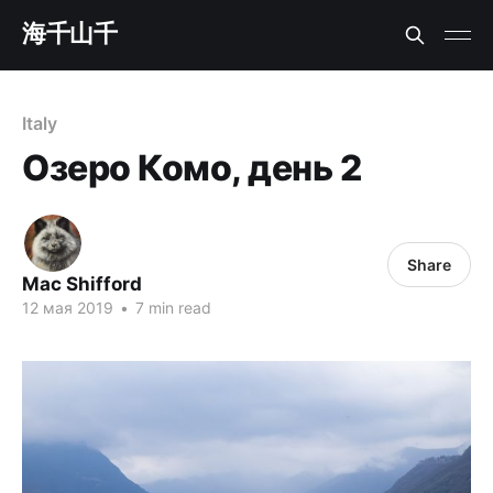
海千山千
Italy
Озеро Комо, день 2
Share
Mac Shifford
12 мая 2019
•
7 min read