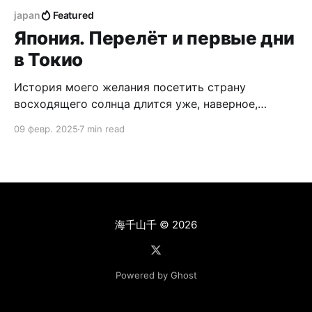
japan
Featured
Япония. Перелёт и первые дни
в Токио
История моего желания посетить страну
восходящего солнца длится уже, наверное,
больше 20 лет. Я был увлечён этой страной и её
09 февр. 2025
7 min read
культурой без преувеличения со школьных лет.
Тогда по телевизору показывали аниме конца 90-
х. Потом появились видеокассеты с фильмами
Ghibli. Уже в университете я начал учить язык,
читать мангу и
海千山千
© 2026
Powered by Ghost